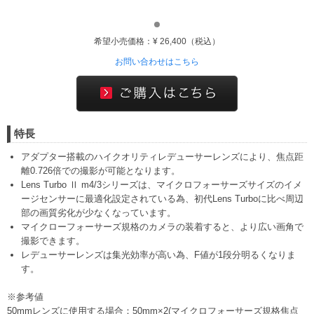
希望小売価格：¥ 26,400（税込）
お問い合わせはこちら
特長
アダプター搭載のハイクオリティレデューサーレンズにより、焦点距
離0.726倍での撮影が可能となります。
Lens Turbo Ⅱ m4/3シリーズは、マイクロフォーサーズサイズのイメ
ージセンサーに最適化設定されている為、初代Lens Turboに比べ周辺
部の画質劣化が少なくなっています。
マイクローフォーサーズ規格のカメラの装着すると、より広い画角で
撮影できます。
レデューサーレンズは集光効率が高い為、F値が1段分明るくなりま
す。
※参考値
50mmレンズに使用する場合：50mm×2(マイクロフォーサーズ規格焦点