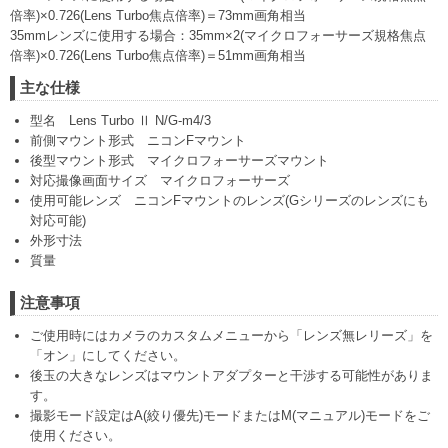
倍率)×0.726(Lens Turbo焦点倍率)＝73mm画角相当
35mmレンズに使用する場合：35mm×2(マイクロフォーサーズ規格焦点
倍率)×0.726(Lens Turbo焦点倍率)＝51mm画角相当
主な仕様
型名 Lens Turbo Ⅱ N/G‐m4/3
前側マウント形式 ニコンFマウント
後型マウント形式 マイクロフォーサーズマウント
対応撮像画面サイズ マイクロフォーサーズ
使用可能レンズ ニコンFマウントのレンズ(Gシリーズのレンズにも
対応可能)
外形寸法
質量
注意事項
ご使用時にはカメラのカスタムメニューから「レンズ無レリーズ」を
「オン」にしてください。
後玉の大きなレンズはマウントアダプターと干渉する可能性がありま
す。
撮影モード設定はA(絞り優先)モードまたはM(マニュアル)モードをご
使用ください。