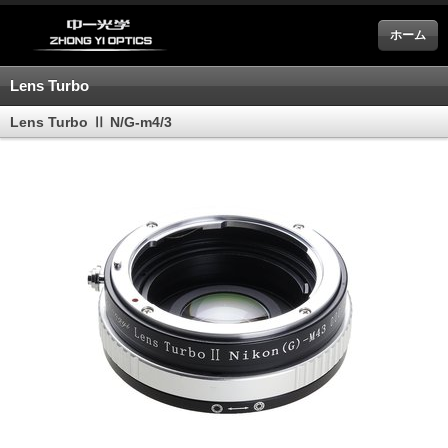
ホーム
Lens Turbo
Lens Turbo Ⅱ N/G‐m4/3