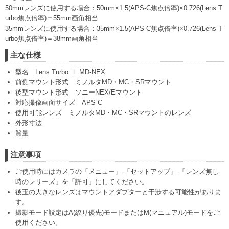
50mmレンズに使用する場合：50mm×1.5(APS-C焦点倍率)×0.726(Lens T
urbo焦点倍率)＝55mm画角相当
35mmレンズに使用する場合：35mm×1.5(APS-C焦点倍率)×0.726(Lens T
urbo焦点倍率)＝38mm画角相当
主な仕様
型名 Lens Turbo Ⅱ MD-NEX
前側マウント形式 ミノルタMD・MC・SRマウント
後型マウント形式 ソニーNEX/Eマウント
対応撮像画面サイズ APS-C
使用可能レンズ ミノルタMD・MC・SRマウントのレンズ
外形寸法
質量
注意事項
ご使用時にはカメラの「メニュー」‐「セットアップ」‐「レンズ無し
時のレリーズ」を「許可」にしてください。
後玉の大きなレンズはマウントアダプターと干渉する可能性がありま
す。
撮影モード設定はA(絞り優先)モードまたはM(マニュアル)モードをご
使用ください。