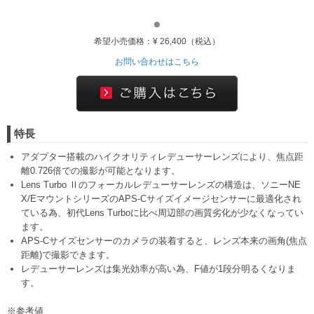
希望小売価格：¥ 26,400（税込）
お問い合わせはこちら
特長
アダプター搭載のハイクオリティレデューサーレンズにより、焦点距
離0.726倍での撮影が可能となります。
Lens Turbo Ⅱのフォーカルレデューサーレンズの構造は、ソニーNE
X/EマウントシリーズのAPS-Cサイズイメージセンサーに最適化され
ている為、初代Lens Turboに比べ周辺部の画質劣化が少なくなってい
ます。
APS-Cサイズセンサーのカメラの装着すると、レンズ本来の画角(焦点
距離)で撮影できます。
レデューサーレンズは集光効率が高い為、F値が1段分明るくなりま
す。
※参考値