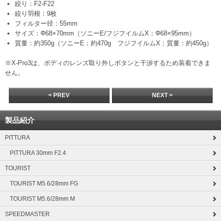
絞り：F2-F22
絞り羽根：9枚
フィルター径：55mm
サイズ：Φ68×70mm（ソニーE/フジフイルムX：Φ68×95mm）
質量：約350g（ソニーE：約470g フジフイルムX：質量：約450g）
※X-Pro3は、ボディのレンズ取り外しボタンと干渉するため装着できま
せん。
< PREV
NEXT >
製品紹介
PITTURA
PITTURA 30mm F2.4
TOURIST
TOURIST M5.6/28mm FG
TOURIST M5.6/28mm M
SPEEDMASTER