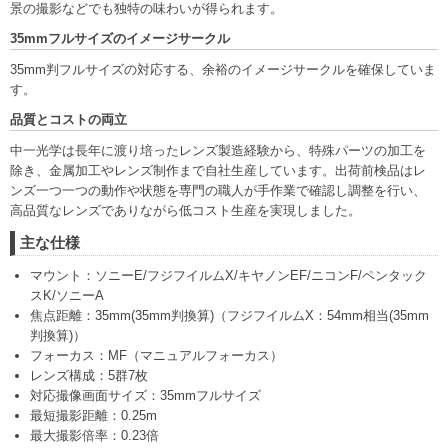
景の撮影などでも独特の味わいが得られます。
35mmフルサイズのイメージサークル
35mm判フルサイズの対応する、余裕のイメージサークルを確保していま
す。
品質とコストの両立
中一光学は長年に渡り培ったレンズ製造経験から、特殊パーツの加工を
除き、金属加工やレンズ制作まで自社生産しています。出荷前検品はレ
ンズ一つ一つの動作や状態を専門の職人が手作業で確認し調整を行い、
高品質なレンズでありながら低コスト生産を実現しました。
主な仕様
マウント：ソニーE/フジフイルムX/キヤノンEF/ニコンF/ペンタック
スK/ソニーA
焦点距離：35mm(35mm判換算)（フジフイルムX：54mm相当(35mm
判換算)）
フォーカス：MF（マニュアルフォーカス）
レンズ構成：5群7枚
対応撮像画面サイズ：35mmフルサイズ
最短撮影距離：0.25m
最大撮影倍率：0.23倍