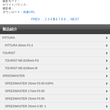
撮影モード：
ホワイトバランス：
撮影者：
ダウンロード：
画像URL
PREV
...
2
3
4
5
6
7
8
9
...
NEXT
製品紹介
PITTURA
PITTURA 30mm F2.4
TOURIST
TOURIST M5.6/28mm FG
TOURIST M5.6/28mm M
SPEEDMASTER
SPEEDMASTER 20mm F0.95 ASPH.
SPEEDMASTER 17mm F0.95
SPEEDMASTER 25mm F0.95
SPEEDMASTER 35mm 0.95 Ⅱ