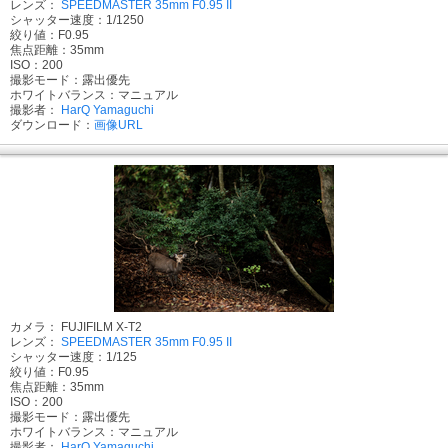
レンズ：
SPEEDMASTER 35mm F0.95 II
シャッター速度：1/1250
絞り値：F0.95
焦点距離：35mm
ISO：200
撮影モード：露出優先
ホワイトバランス：マニュアル
撮影者：
HarQ Yamaguchi
ダウンロード：
画像URL
カメラ： FUJIFILM X-T2
レンズ：
SPEEDMASTER 35mm F0.95 II
シャッター速度：1/125
絞り値：F0.95
焦点距離：35mm
ISO：200
撮影モード：露出優先
ホワイトバランス：マニュアル
撮影者：
HarQ Yamaguchi