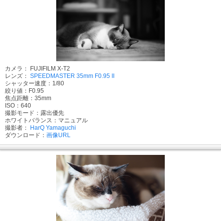
カメラ： FUJIFILM X-T2
レンズ：
SPEEDMASTER 35mm F0.95 II
シャッター速度：1/80
絞り値：F0.95
焦点距離：35mm
ISO：640
撮影モード：露出優先
ホワイトバランス：マニュアル
撮影者：
HarQ Yamaguchi
ダウンロード：
画像URL