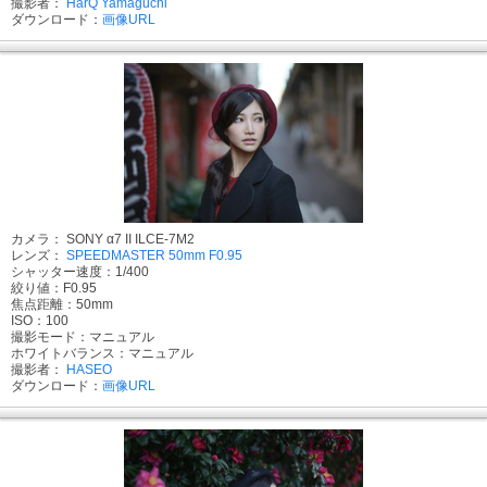
撮影者：
HarQ Yamaguchi
ダウンロード：
画像URL
カメラ： SONY α7 II ILCE-7M2
レンズ：
SPEEDMASTER 50mm F0.95
シャッター速度：1/400
絞り値：F0.95
焦点距離：50mm
ISO：100
撮影モード：マニュアル
ホワイトバランス：マニュアル
撮影者：
HASEO
ダウンロード：
画像URL