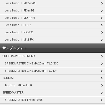
Lens Turbo Ⅱ M42-m4/3
Lens Turbo Ⅱ FD-m4/3
Lens Turbo Ⅱ MD-m4/3
Lens Turbo Ⅱ EF-FX
Lens Turbo Ⅱ N/G-FX
Lens Turbo Ⅱ M42-FX
サンプルフォト
SPEEDMASTER CINEMA
SPEEDMASTER CINEMA 20mm T1.0 S35
SPEEDMASTER CINEMA 50mm T1.0 LF
TOURIST
TOURIST 28mm F5.6
SPEEDMASTER
SPEEDMASTER 17mm F0.95