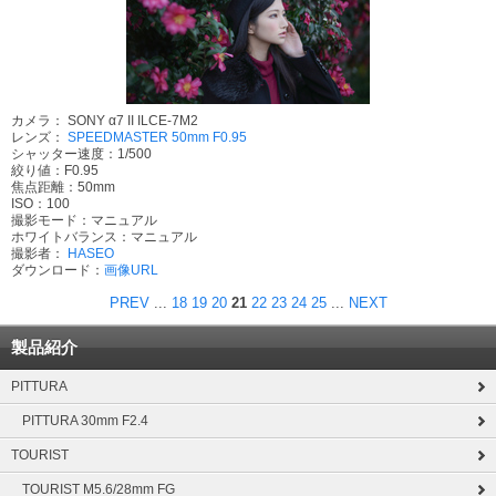
カメラ： SONY α7 II ILCE-7M2
レンズ：
SPEEDMASTER 50mm F0.95
シャッター速度：1/500
絞り値：F0.95
焦点距離：50mm
ISO：100
撮影モード：マニュアル
ホワイトバランス：マニュアル
撮影者：
HASEO
ダウンロード：
画像URL
PREV
...
18
19
20
21
22
23
24
25
...
NEXT
製品紹介
PITTURA
PITTURA 30mm F2.4
TOURIST
TOURIST M5.6/28mm FG