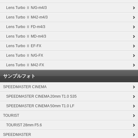
Lens Turbo Ⅱ N/G-m4/3
Lens Turbo Ⅱ M42-m4/3
Lens Turbo Ⅱ FD-m4/3
Lens Turbo Ⅱ MD-m4/3
Lens Turbo Ⅱ EF-FX
Lens Turbo Ⅱ N/G-FX
Lens Turbo Ⅱ M42-FX
サンプルフォト
SPEEDMASTER CINEMA
SPEEDMASTER CINEMA 20mm T1.0 S35
SPEEDMASTER CINEMA 50mm T1.0 LF
TOURIST
TOURIST 28mm F5.6
SPEEDMASTER