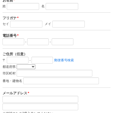
お名前
*
姓
名
フリガナ
*
セイ
メイ
電話番号
*
-
-
ご住所（任意）
〒
-
郵便番号検索
都道府県
市区町村
番地・建物名
メールアドレス
*