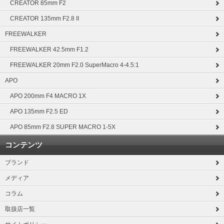
CREATOR 85mm F2
CREATOR 135mm F2.8 II
FREEWALKER
FREEWALKER 42.5mm F1.2
FREEWALKER 20mm F2.0 SuperMacro 4-4.5:1
APO
APO 200mm F4 MACRO 1X
APO 135mm F2.5 ED
APO 85mm F2.8 SUPER MACRO 1-5X
コンテンツ
ブランド
メディア
コラム
取扱店一覧